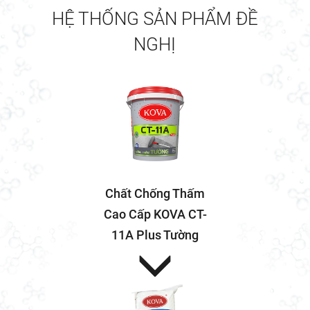
lại hiệu quả kinh tế cho gia
HỆ THỐNG SẢN PHẨM ĐỀ
chủ.
NGHỊ
Chất Chống Thấm
Cao Cấp KOVA CT-
11A Plus Tường
Chống thấm (2-3 lớp)