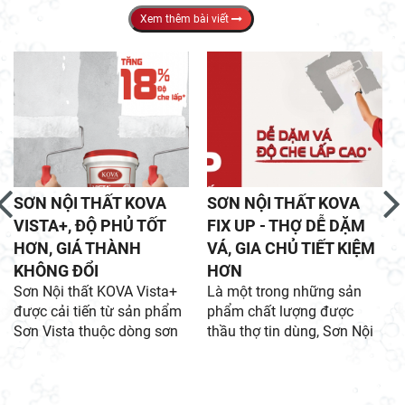
Xem thêm bài viết
SƠN NỘI THẤT KOVA
SƠN NỘI THẤT KOVA
VISTA+, ĐỘ PHỦ TỐT
FIX UP - THỢ DỄ DẶM
HƠN, GIÁ THÀNH
VÁ, GIA CHỦ TIẾT KIỆM
KHÔNG ĐỔI
HƠN
Sơn Nội thất KOVA Vista+
Là một trong những sản
được cải tiến từ sản phẩm
phẩm chất lượng được
Sơn Vista thuộc dòng sơn
thầu thợ tin dùng, Sơn Nội
Kinh tế giúp nâng cao khả
thất KOVA Fix Up đáp ứng
năng che lấp và vẫn giữ
nhu cầu sử dụng của cả
nguyên giá thành.
thầu thợ cũng như mang