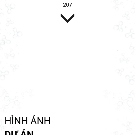
207
Sơn lót (1 lớp)
HÌNH ẢNH
DỰ ÁN