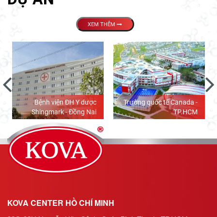
XEM THÊM
Bệnh viện ĐH Y dược
Trường quốc tế Canada -
Shingmark - Đồng Nai
TP.HCM
KOVA CENTER HỒ CHÍ MINH