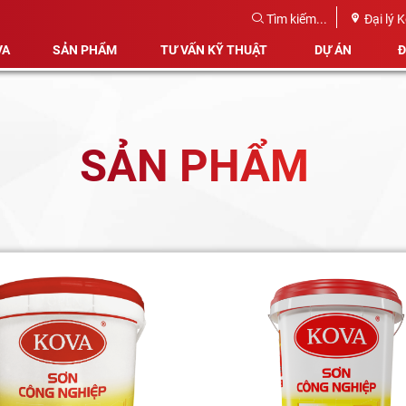
Tìm kiếm...
Đại lý 
VA
SẢN PHẨM
TƯ VẤN KỸ THUẬT
DỰ ÁN
Đ
SẢN PHẨM