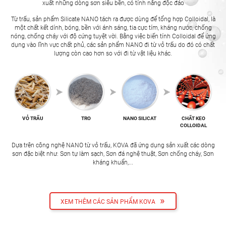
xuất những dòng sơn siêu bền, có tính năng độc đáo
Từ trấu, sản phẩm Silicate NANO tách ra được dùng để tổng hợp Colloidal, là
một chất kết dính, bóng, bền với ánh sáng, tia cực tím, kháng nước, chống
nóng, chống cháy với độ cứng tuyệt vời. Bằng việc biến tính Colloidal để ứng
dụng vào lĩnh vực chất phủ, các sản phẩm NANO đi từ vỏ trấu do đó có chất
lượng còn cao hơn so với đi từ vật liệu khác.
VỎ TRẤU
TRO
NANO SILICAT
CHẤT KEO
COLLOIDAL
Dựa trên công nghệ NANO từ vỏ trấu, KOVA đã ứng dụng sản xuất các dòng
sơn đặc biệt như: Sơn tự làm sạch, Sơn đá nghệ thuật, Sơn chống cháy, Sơn
kháng khuẩn,...
»
XEM THÊM CÁC SẢN PHẨM KOVA