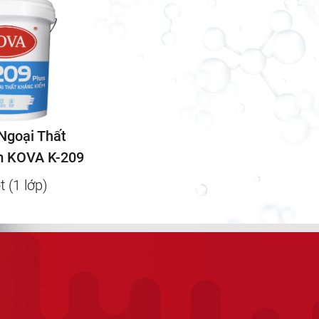
 nhà
cao cấp KOV
sản phẩm thí
Ngoại Thất
m KOVA K-209
t (1 lớp)