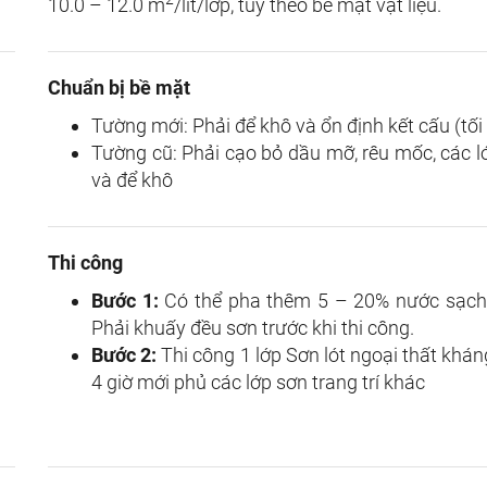
10.0 – 12.0 m
/lít/lớp, tùy theo bề mặt vật liệu.
Chuẩn bị bề mặt
Tường mới: Phải để khô và ổn định kết cấu (tối
Tường cũ: Phải cạo bỏ dầu mỡ, rêu mốc, các l
và để khô
Thi công
Bước 1:
Có thể pha thêm 5 – 20% nước sạch th
Phải khuấy đều sơn trước khi thi công.
Bước 2:
Thi công 1 lớp Sơn lót ngoại thất khán
4 giờ mới phủ các lớp sơn trang trí khác