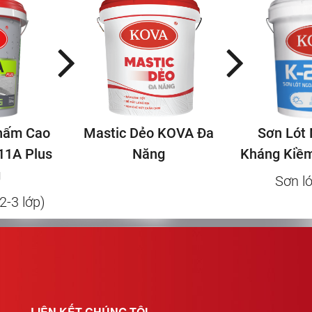
dõi những cách chọn màu sơn
hợp tuổi với gia chủ nhé.
hấm Cao
Mastic Dẻo KOVA Đa
Sơn Lót 
11A Plus
Năng
Kháng Kiề
g
Sơn ló
2-3 lớp)
LIÊN KẾT CHÚNG TÔI