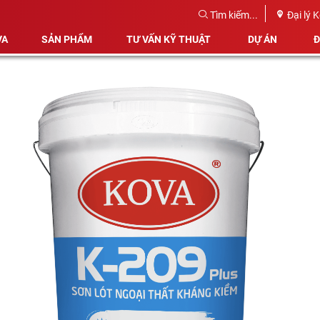
Tìm kiếm...
Đại lý 
VA
SẢN PHẨM
TƯ VẤN KỸ THUẬT
DỰ ÁN
Đ