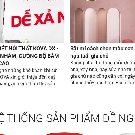
RÉT NỘI THẤT KOVA DX -
Bật mí cách chọn màu sơn
 NHÁM, CƯỜNG ĐỘ BÁM
hợp tuổi gia chủ
Không phải tự dưng mỗi khi 
CAO
nhà, xây nhà, hay sửa nhà thì 
ghe những khó khăn khi sử
gia chủ nào cũng cần coi ngày
OVA xin giới thiệu đến quý
phong thủy phù hợp. Bởi lẽ từ
àng, anh em thầu thợ sản
tố trong ngôi nhà khi phù hợp
t trét nội thất mới dễ xả
thủy với gia chủ, sẽ giúp gia đ
ới cường độ bám dính cao.
vẻ hạnh phúc và tài vận lên nh
gặp gió". Đặc biệt, màu sơn là 
Ệ THỐNG SẢN PHẨM ĐỀ NG
cần lựa chọn cho phù hợp với 
nhất, bởi màu sơn tiếp xúc với 
giác chúng ta hằng này. Cùng 