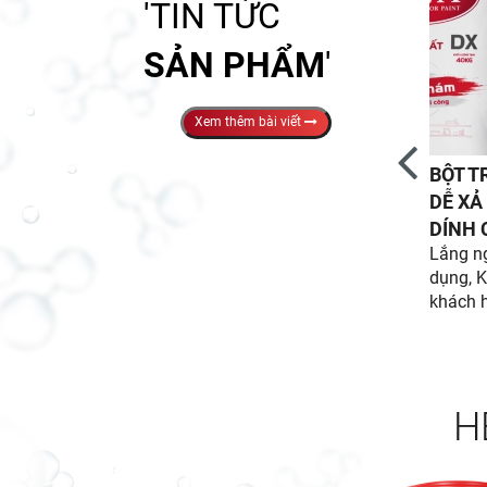
'TIN TỨC
SẢN PHẨM
'
Xem thêm bài viết
BỘT T
DỄ XẢ
DÍNH 
Lắng n
dụng, K
khách h
phẩm bộ
nhám v
H