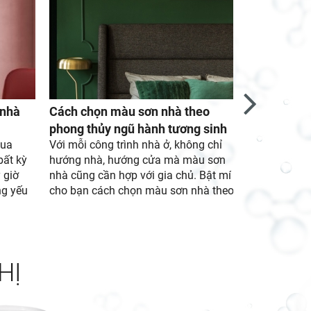
 nhà
Cách chọn màu sơn nhà theo
Tìm hiểu g
phong thủy ngũ hành tương sinh
tường hiện
mua
Với mỗi công trình nhà ở, không chỉ
Mùa mưa bão
bất kỳ
hướng nhà, hướng cửa mà màu sơn
khiến bao gia
 giờ
nhà cũng cần hợp với gia chủ. Bật mí
trạng thấm d
ng yếu
cho bạn cách chọn màu sơn nhà theo
diện với nỗi 
 phong
phong thủy ngũ hành tương sinh như
chủ đã chủ đ
ình vui
sau nhé.
chống thấm t
ư "diều
chọn chất ch
yếu tố
đến việc tha
HỊ
gia chủ
sản phẩm. Nế
thị
chất chống 
theo
khảo ngay b