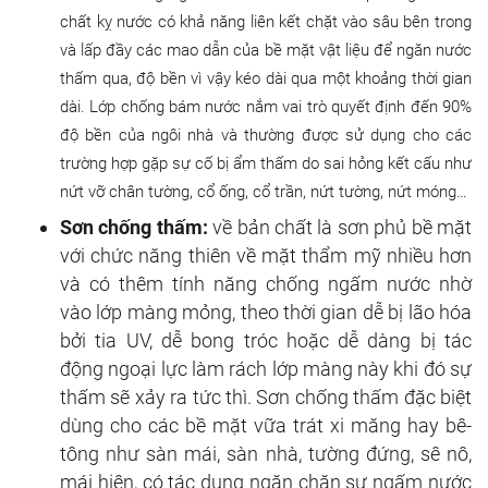
chất kỵ nước có khả năng liên kết chặt vào sâu bên trong
và lấp đầy các mao dẫn của bề mặt vật liệu để ngăn nước
thấm qua, độ bền vì vậy kéo dài qua một khoảng thời gian
dài. Lớp chống bám nước nắm vai trò quyết định đến 90%
độ bền của ngôi nhà và thường được sử dụng cho các
trường hợp gặp sự cố bị ẩm thấm do sai hỏng kết cấu như
nứt vỡ chân tường, cổ ống, cổ trần, nứt tường, nứt móng…
Sơn chống thấm:
về bản chất là sơn phủ bề mặt
với chức năng thiên về mặt thẩm mỹ nhiều hơn
và có thêm tính năng chống ngấm nước nhờ
vào lớp màng mỏng, theo thời gian dễ bị lão hóa
bởi tia UV, dễ bong tróc hoặc dễ dàng bị tác
động ngoại lực làm rách lớp màng này khi đó sự
thấm sẽ xảy ra tức thì. Sơn chống thấm đặc biệt
dùng cho các bề mặt vữa trát xi măng hay bê-
tông như sàn mái, sàn nhà, tường đứng, sê nô,
mái hiên, có tác dụng ngăn chặn sự ngấm nước