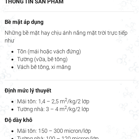
THÔNG TIN SẢN PHẨM
Bề mặt áp dụng
Những bề mặt hay chịu ánh nắng mặt trời trực tiếp
như
Tôn (mái hoặc vách đứng)
Tường (vữa, bê tông)
Vách bê tông, xi măng
Định mức lý thuyết
2
Mái tôn: 1,4 – 2,5 m
/kg/2 lớp
2
Tường nhà: 3 – 4 m
/kg/2 lớp
Độ dày khô
Mái tôn: 150 – 300 micron/lớp
Tường nhà: 100 – 120 micron/lớp