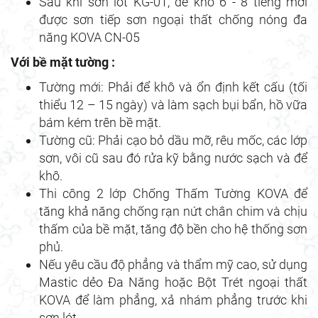
Sau khi sơn lót KG-01, để khô 6 - 8 tiếng mới
được sơn tiếp sơn ngoại thất chống nóng đa
năng KOVA CN-05
Với bề mặt
tường
:
Tường mới: Phải để khô và ổn định kết cấu (tối
thiểu 12 – 15 ngày) và làm sạch bụi bẩn, hồ vữa
bám kém trên bề mặt.
Tường cũ: Phải cạo bỏ dầu mỡ, rêu mốc, các lớp
sơn, vôi cũ sau đó rửa kỹ bằng nước sạch và để
khô.
Thi công 2 lớp Chống Thấm Tường KOVA để
tăng khả năng chống rạn nứt chân chim và chịu
thấm của bề mặt, tăng độ bền cho hệ thống sơn
phủ.
Nếu yêu cầu độ phẳng và thẩm mỹ cao, sử dụng
Mastic dẻo Đa Năng hoặc Bột Trét ngoại thất
KOVA để làm phẳng, xả nhám phẳng trước khi
sơn lót.