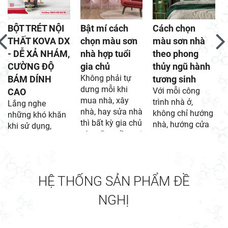
BỘT TRÉT NỘI
Bật mí cách
Cách chọn
THẤT KOVA DX
chọn màu sơn
màu sơn nhà
- DỄ XẢ NHÁM,
nhà hợp tuổi
theo phong
CƯỜNG ĐỘ
gia chủ
thủy ngũ hành
Không phải tự
BÁM DÍNH
tương sinh
dưng mỗi khi
Với mỗi công
CAO
mua nhà, xây
trình nhà ở,
Lắng nghe
nhà, hay sửa nhà
không chỉ hướng
những khó khăn
thì bất kỳ gia chủ
nhà, hướng cửa
khi sử dụng,
nào cũng cần coi
mà màu sơn nhà
KOVA xin giới
ngày giờ phong
cũng cần hợp với
thiệu đến quý
thủy phù hợp.
gia chủ. Bật mí
khách hàng, anh
Bởi lẽ từng yếu
cho bạn cách
em thầu thợ sản
HỆ THỐNG SẢN PHẨM ĐỀ
tố trong ngôi nhà
chọn màu sơn
phẩm bột trét nội
khi phù hợp
nhà theo phong
thất mới dễ xả
NGHỊ
phong thủy với
thủy ngũ hành
nhám với cường
gia chủ, sẽ giúp
tương sinh như
độ bám dính
gia đình vui vẻ
sau nhé.
cao.