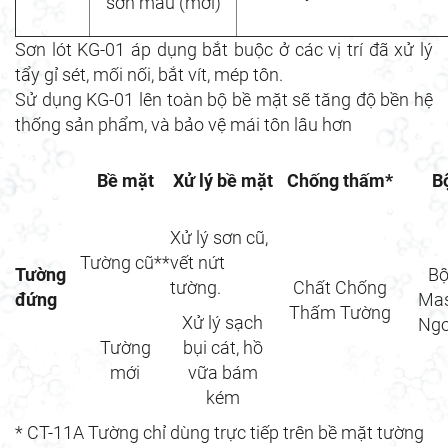
sơn màu (mới)
Sơn lót KG-01 áp dụng bắt buộc ở các vị trí đã xử lý
tẩy gỉ sét, mối nối, bắt vít, mép tôn.
Sử dụng KG-01 lên toàn bộ bề mặt sẽ tăng độ bền hệ
thống sản phẩm, và bảo vệ mái tôn lâu hơn
Bề mặt
Xử lý bề mặt
Chống thấm
*
Bộ
Xử lý sơn cũ,
Tường cũ**
vết nứt
Tường
Bộ
tường.
Chất Chống
đứng
Mas
Thấm Tường
Xử lý sạch
Ngo
Tường
bụi cát, hồ
mới
vữa bám
kém
* CT-11A Tường chỉ dùng trực tiếp trên bề mặt tường