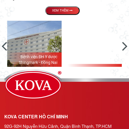
XEM THÊM
Bệnh viện ĐH Y dược
Shingmark - Đồng Nai
KOVA CENTER HỒ CHÍ MINH
92G-92H Nguyễn Hữu Cảnh, Quận Bình Thạnh, TP.HCM