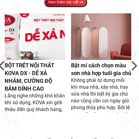
Xem thêm bài viết
BỘT TRÉT NỘI THẤT
Bật mí cách chọn màu
KOVA DX - DỄ XẢ
sơn nhà hợp tuổi gia chủ
Không phải tự dưng mỗi
NHÁM, CƯỜNG ĐỘ
khi mua nhà, xây nhà, hay
BÁM DÍNH CAO
sửa nhà thì bất kỳ gia chủ
Lắng nghe những khó khăn
nào cũng cần coi ngày giờ
khi sử dụng, KOVA xin giới
phong thủy phù hợp. Bởi lẽ
thiệu đến quý khách hàng,
từng yếu tố trong ngôi nhà
anh em thầu thợ sản phẩm
khi phù hợp phong thủy với
bột trét nội thất mới dễ xả
gia chủ, sẽ giúp gia đình
nhám với cường độ bám
vui vẻ hạnh phúc và tài vận
dính cao.