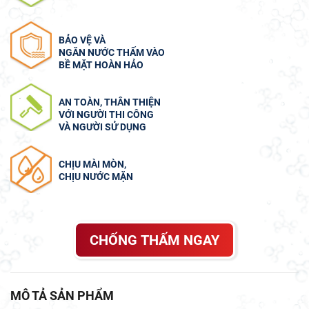
BẢO VỆ VÀ
NGĂN NƯỚC THẤM VÀO
BỀ MẶT HOÀN HẢO
AN TOÀN, THÂN THIỆN
VỚI NGƯỜI THI CÔNG
VÀ NGƯỜI SỬ DỤNG
CHỊU MÀI MÒN,
CHỊU NƯỚC MẶN
CHỐNG THẤM NGAY
MÔ TẢ SẢN PHẨM