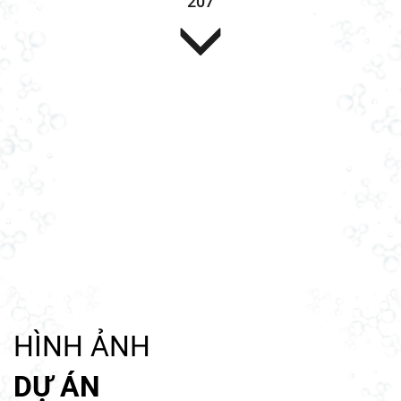
207
Sơn lót (1 lớp)
HÌNH ẢNH
DỰ ÁN